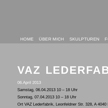
HOME
ÜBER MICH
SKULPTUREN
F
NAVIGATION
ÜBERSPRINGEN
VAZ LEDERFAB
06.April 2013
Samstag, 06.04.2013 10 – 18 Uhr
Sonntag, 07.04.2013 10 – 18 Uhr
Ort VAZ Lederfabrik, Leonfeldner Str. 328, A 4040 